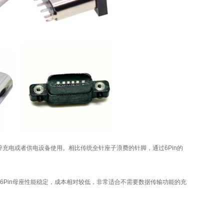
粹充电或者供电设备使用。相比传统全针座子浪费的针脚，通过6Pin的
。6Pin母座性能稳定，成本相对较低，非常适合不需要数据传输功能的充