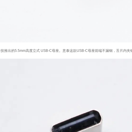
技推出的5.5mm高度立式 USB-C母座。意泰这款USB-C母座前端不漏铜，舌片内