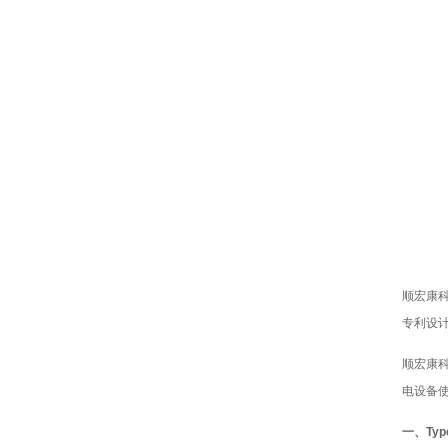
顺宏康科
专利设
顺宏康科
电设备使
一、Ty