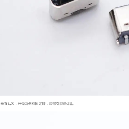
用垂直贴装，外壳两侧有固定脚，底部引脚即焊盘。