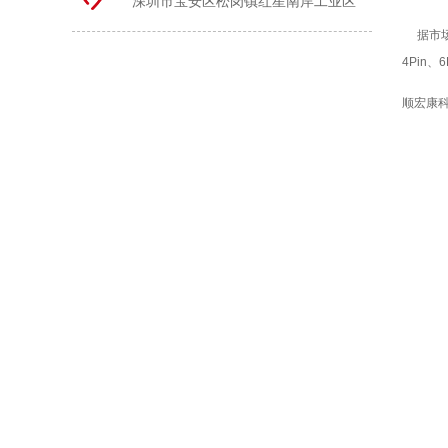
深圳市宝安区松岗镇红星南岸工业区
据市场
4Pin
顺宏康科