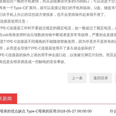
度都会比一般的手机要快，而且还能兼容许多的USB插口，可以说是十分方
再有一个Type-C扩展坞，就可以直接让我们的手机和鼠标、U盘、键盘
们在手机上办公的话也就方便很多，也不会觉得操作起来很不便了。
-C连接器使用注意：
TYPE-C连接器工作时不要超过规定的额定电流，如一般超过了额定电流
在usb母座使用时会出现数据传输中断或者是异常等故障，严重则会直接造
次是TYPE-C连接器不同规格的不能随便替换使用，因为毕竟并不是所有的
用，从而是会导致TYPE-C连接器使用不了多久就会损坏的了
TYPE-C连接器的操作上请勿用手伸去接口处，以免被引脚芯片刮伤。而
免也是会很容易造成一些触电的安全事故。
上一条
返回目录
关新闻
-C母座的优点缺点 Type-C母座的应用
2018-05-27 00:00:00
什么