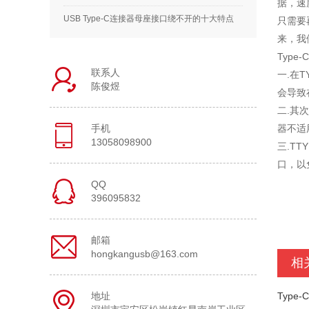
据，速
USB Type-C连接器母座接口绕不开的十大特点
只需要
来，我
Type
联系人
一.在
陈俊煜
会导致
二.其
手机
器不适
13058098900
三.T
口，以
QQ
396095832
邮箱
hongkangusb@163.com
相
地址
Type