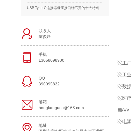
USB Type-C连接器母座接口绕不开的十大特点
联系人
陈俊煜
手机
13058098900
▧工
▧工
QQ
396095832
▧数
▧医
邮箱
hongkangusb@163.com
▧A/
▧电
地址