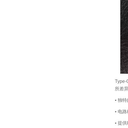
Typ
所差
• 独
• 电
• 提