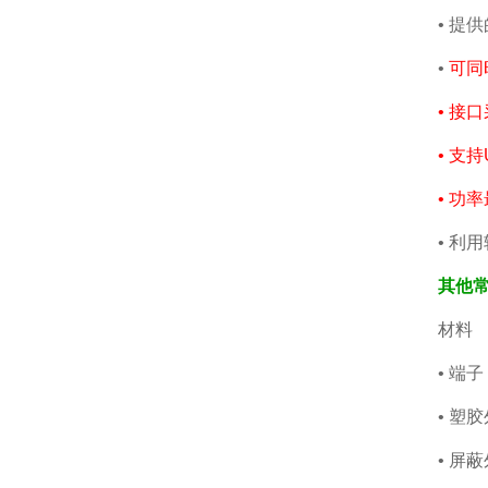
• 提
•
可同
• 接
• 支持U
• 功
• 利
其他
材料
• 端
• 塑
• 屏