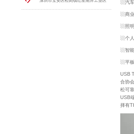
深圳市宝安区松岗镇红星南岸工业区
▧汽
▧商
▧照
▧个
▧智
▧平
USB
合协会
松可靠
USB
择有T