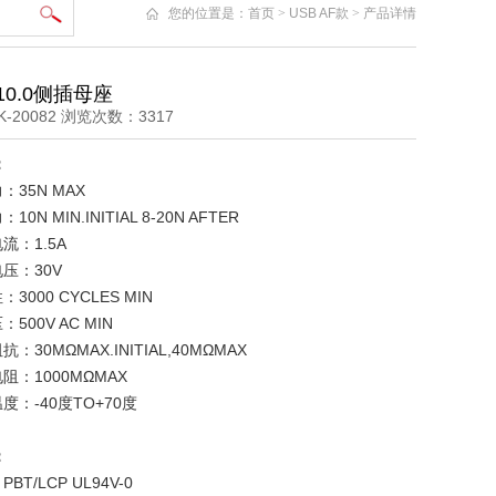
您的位置是：
首页
>
USB AF款
>
产品详情
10.0侧插母座
-20082 浏览次数：3317
：
力：35N MAX
10N MIN.INITIAL 8-20N AFTER
电流：1.5A
电压：30V
：3000 CYCLES MIN
：500V AC MIN
抗：30MΩMAX.INITIAL,40MΩMAX
电阻：1000MΩMAX
温度：-40度TO+70度
：
PBT/LCP UL94V-0