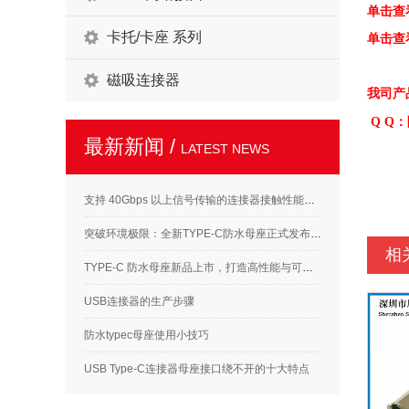
单击查
卡托/卡座 系列
单击查
磁吸连接器
我司产
Q Q：陈
最新新闻 /
LATEST NEWS
支持 40Gbps 以上信号传输的连接器接触性能要求解析
突破环境极限：全新TYPE-C防水母座正式发布，满足高标准应用需求
相
TYPE-C 防水母座新品上市，打造高性能与可靠性的完美结合
USB连接器的生产步骤
防水typec母座使用小技巧
USB Type-C连接器母座接口绕不开的十大特点