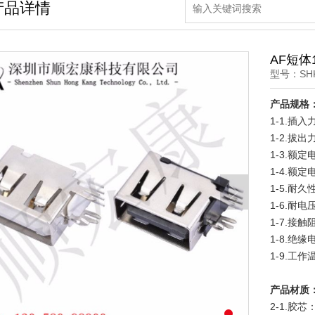
产品详情
AF短体
型号：SHK
产品规格
1-1.插入
1-2.拔出力：
1-3.额定
1-4.额定
1-5.耐久性
1-6.耐电压
1-7.接触阻
1-8.绝缘
1-9.工作
产品材质
2-1.胶芯：