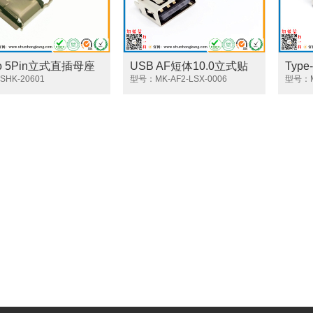
ro 5Pin立式直插母座
USB AF短体10.0立式贴
Typ
/直边 弯脚脚长2.0MM
HK-20601
片母座
型号：MK-AF2-LSX-0006
插母
型号：MK
快充