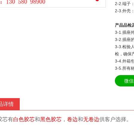
2-2.端子
2-3.外壳
产品品检
3-1.
3-2.插
3-3.
检，确保
3-4.外
3-5.所
微信
品详情
胶芯有
白色胶芯
和
黑色胶芯
，
卷边
和
无卷边
供客户选择。