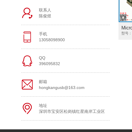
联系人
陈俊煜
Mic
卷边
型号：S
手机
13058098900
QQ
396095832
邮箱
hongkangusb@163.com
地址
深圳市宝安区松岗镇红星南岸工业区