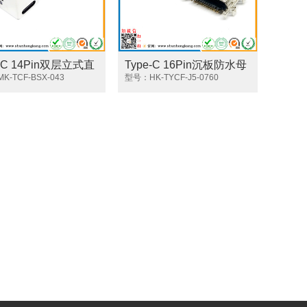
e-C 14Pin双层立式直
Type-C 16Pin沉板防水母
座 车充专用款 大电流
-TCF-BSX-043
座 L=9.0MM
型号：HK-TYCF-J5-0760