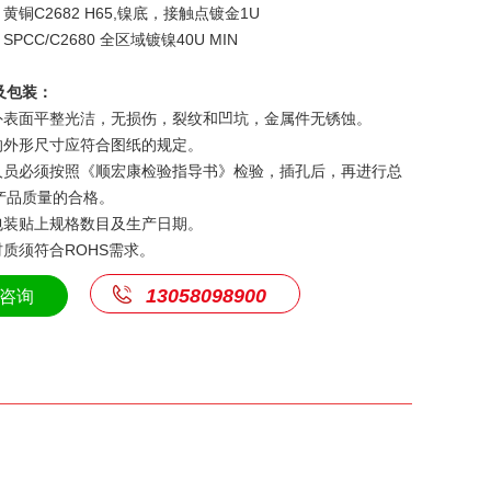
：黄铜C2682 H65,镍底，接触点镀金1U
：SPCC/C2680 全区域镀镍40U MIN
及包装：
插座外表面平整光洁，无损伤，裂纹和凹坑，金属件无锈蚀。
座的外形尺寸应符合图纸的规定。
检验人员必须按照《顺宏康检验指导书》检验，插孔后，再进行总
产品质量的合格。
箱包装贴上规格数目及生产日期。
有材质须符合ROHS需求。
13058098900
咨询