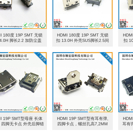
I 180度 19P SMT 无锁
HDMI 180度 19P SMT 无锁
HDM
4.0H 脚长2.2 加防尘盖
扣 13.0H 外壳SUS脚长2.5间
扣 1
半金锡15U
距3.3 加防尘盖
I 19P SMT型母座 长体
HDMI 19P SMT型有耳有弹,
HDM
35 四脚无卡点 外壳后脚错
四脚卡点，螺丝孔高7,2MM
耳有
脚外张间距16.0 LCP黑
卡点 