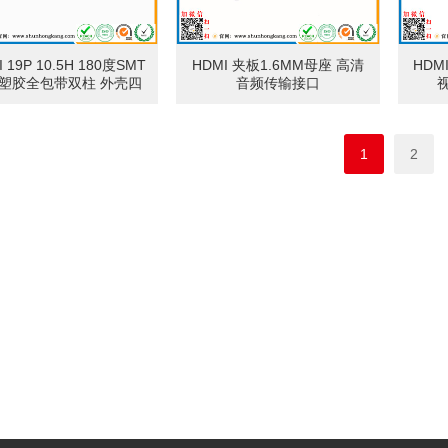
 19P 10.5H 180度SMT
HDMI 夹板1.6MM母座 高清
HDM
塑胶全包带双柱 外壳四
音频传输接口
脚
1
2