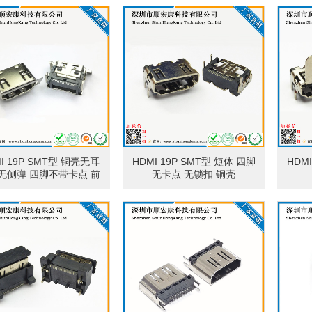
胶环保防火
I 19P SMT型 铜壳无耳
HDMI 19P SMT型 短体 四脚
HDM
无侧弹 四脚不带卡点 前
无卡点 无锁扣 铜壳
脚宽1.0 带接地弹片