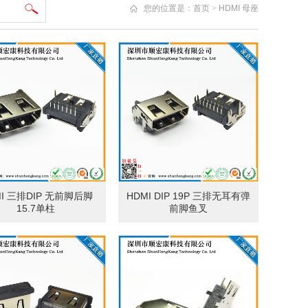
您的位置是：
首页
>
HDMI 母座
MI 三排DIP 无前脚后脚
HDMI DIP 19P 三排无耳有弹
15.7单柱
前脚鱼叉