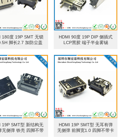
I 180度 19P SMT 无锁
HDMI 90度 19P DIP 侧插式
0.5H 脚长2.7 加防尘盖
LCP黑胶 端子半金雾锡
I 19P SMT型 新结构无
HDMI 19P SMT型 无耳有弹
弹无侧弹 铁壳 四脚不带
无侧弹 前脚宽1.0 四脚不带卡
前脚宽1.0 塑料底座剪短
点 塑胶双柱 （24mm载带包