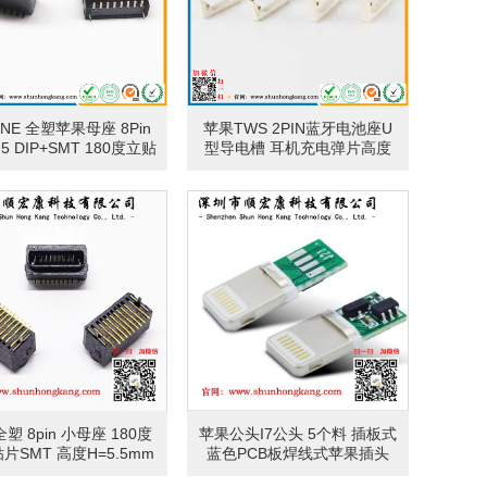
ONE 全塑苹果母座 8Pin
苹果TWS 2PIN蓝牙电池座U
5 DIP+SMT 180度立贴
型导电槽 耳机充电弹片高度
米黄色
4.0/4.5/5.0有柱
塑 8pin 小母座 180度
苹果公头I7公头 5个料 插板式
片SMT 高度H=5.5mm
蓝色PCB板焊线式苹果插头
LCP