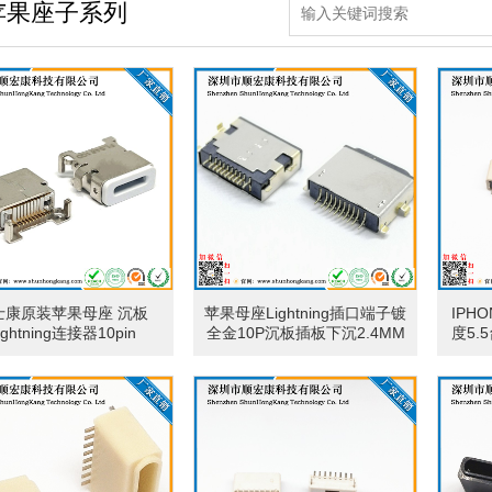
苹果座子系列
士康原装苹果母座 沉板
苹果母座Lightning插口端子镀
IPH
ightning连接器10pin
全金10P沉板插板下沉2.4MM
度5.5
充电数据