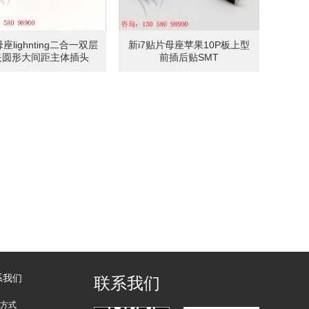
座lighnting二合一双层
新i7贴片母座苹果10P板上型
夹圆形大间距主体插头
前插后贴SMT
系我们
联系我们
方式