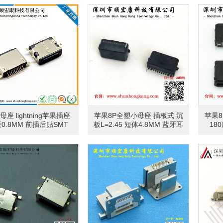
座 lightning苹果插座
苹果8P全塑小母座 插板式 沉
苹果8
0.8MM 前插后贴SMT
板L=2.45 短体4.8MM 蓝牙耳
18
机充电座