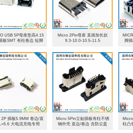
RO USB 5P母座垫高4.15
Micro 2Pin母座 直插加长款
MIC
插板SMT 有柱卷边 短脚
9.3-10.0-10.5-11.5
脚插
1.0
o 2P 插板5.9MM 卷边/直
Micro 5Pin立贴插板有柱不锈
Mic
L=5.6 大电流充电专用
钢外壳 直边/卷边 含防尘盖
柱凸包