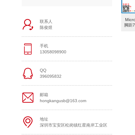
Mic
联系人
脚距7
陈俊煜
手机
13058098900
QQ
396095832
邮箱
hongkangusb@163.com
地址
深圳市宝安区松岗镇红星南岸工业区