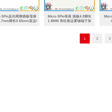
ro 5Pin反向两脚插板母座
Micro 5Pin母座 插板4.8脚长
Mic
.7mm脚长0.65mm直边/
1.8MM 有柱卷边雾锡端子加
卷边
长0.4MM
1
2
3