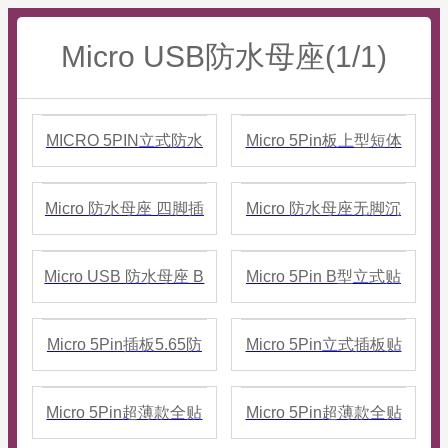
Micro USB防水母座(1/1)
MICRO 5PIN立式防水
Micro 5Pin板上型短体
母座 全塑 带防尘塞
母座 L=5.25MM后两脚
Micro 防水母座 四脚插
Micro 防水母座无脚沉
IPX7
SMT IPX7防水
板有柱 7.0长 高度
板1.1 长度7.95 MM
Micro USB 防水母座 B
Micro 5Pin B型立式贴
3.85/4.75MM
型 沉板2.1 短体6.0MM
板防水母座 大电流
Micro 5Pin插板5.65防
Micro 5Pin立式插板贴
IP67等级
水圈等级IP66 头长1.0
片防水母座
Micro 5Pin超薄款全贴
Micro 5Pin超薄款全贴
板上SMT母座