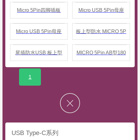
片带定位柱防水母座
片防水母座
Micro 5Pin四脚插板
Micro USB 5Pin母座
SMT防水母座
ipx7防水版本（大电流
Micro USB 5Pin母座
板上型防水 MICRO 5P
3A 四脚全插）后套硅
ipx7防水版本（前插后
母座 两脚贴板 SMT 防
尾插防水USB 板上型
MICRO 5Pin AB型180
胶圈 3$
贴）后套硅胶圈
水IP67
MICRO 5P母座 四脚插
度插板防水
1
板 SMT贴板 防水IP67
USB Type-C系列