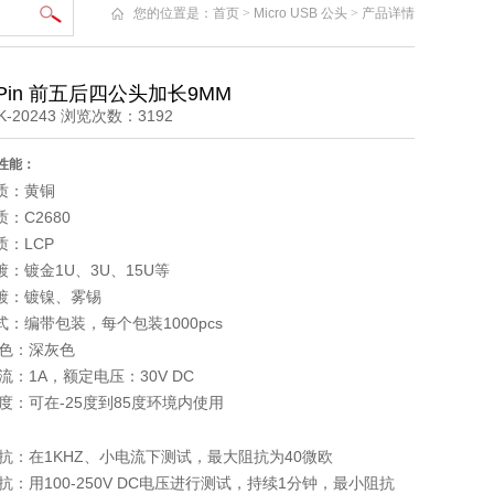
您的位置是：
首页
>
Micro USB 公头
>
产品详情
 5Pin 前五后四公头加长9MM
-20243 浏览次数：3192
性能：
质：黄铜
C2680
：LCP
：镀金1U、3U、15U等
：镀镍、雾锡
编带包装，每个包装1000pcs
色：深灰色
1A，额定电压：30V DC
：可在-25度到85度环境内使用
：在1KHZ、小电流下测试，最大阻抗为40微欧
用100-250V DC电压进行测试，持续1分钟，最小阻抗