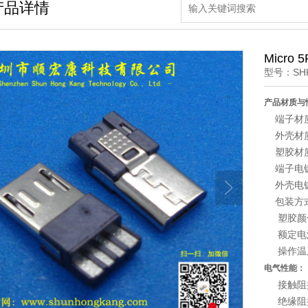
产品详情
Micro
型号：SHK
产品材质与
端子材
外壳材质：
塑胶材质
端子电镀
外壳电镀
包装方式：
塑胶颜
额定电流：
操作温度
电气性能：
接触阻抗
绝缘阻抗：